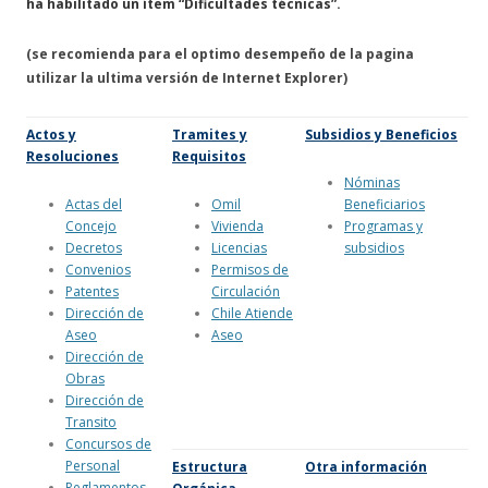
ha habilitado un ítem “Dificultades técnicas”.
(se recomienda para el optimo desempeño de la pagina
utilizar la ultima versión de Internet Explorer)
Actos y
Tramites y
Subsidios y Beneficios
Resoluciones
Requisitos
Nóminas
Actas del
Omil
Beneficiarios
Concejo
Vivienda
Programas y
Decretos
Licencias
subsidios
Convenios
Permisos de
Patentes
Circulación
Dirección de
Chile Atiende
Aseo
Aseo
Dirección de
Obras
Dirección de
Transito
Concursos de
Personal
Estructura
Otra información
Reglamentos