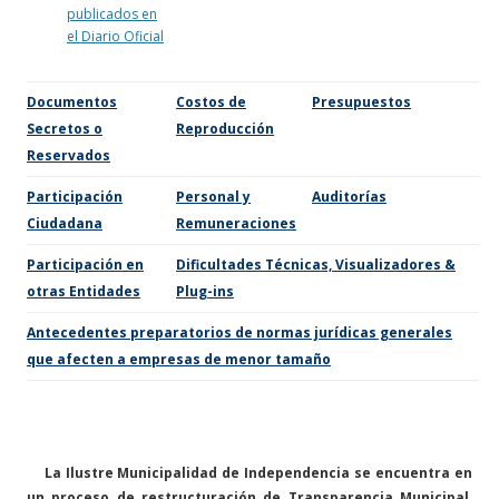
publicados en
el Diario Oficial
Documentos
Costos de
Presupuestos
Secretos o
Reproducción
Reservados
Participación
Personal y
Auditorías
Ciudadana
Remuneraciones
Participación en
Dificultades Técnicas, Visualizadores &
otras Entidades
Plug-ins
Antecedentes preparatorios de normas jurídicas generales
que afecten a empresas de menor tamaño
La Ilustre Municipalidad de Independencia se encuentra en
un proceso de restructuración de Transparencia Municipal,