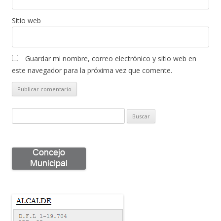
Sitio web
Guardar mi nombre, correo electrónico y sitio web en
este navegador para la próxima vez que comente.
B
u
s
c
a
r
p
o
r
: