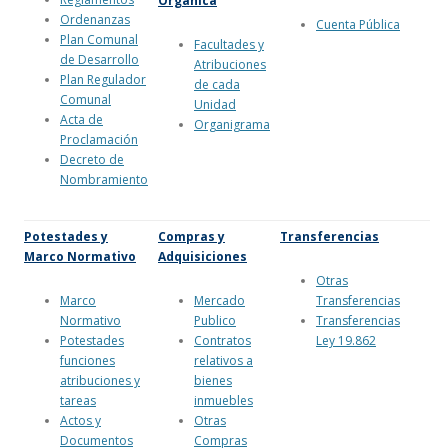
Orgánica
Ordenanzas
Cuenta Pública
Plan Comunal
Facultades y
de Desarrollo
Atribuciones
Plan Regulador
de cada
Comunal
Unidad
Acta de
Organigrama
Proclamación
Decreto de
Nombramiento
Potestades y
Compras y
Transferencias
Marco Normativo
Adquisiciones
Otras
Marco
Mercado
Transferencias
Normativo
Publico
Transferencias
Potestades
Contratos
Ley 19.862
funciones
relativos a
atribuciones y
bienes
tareas
inmuebles
Actos y
Otras
Documentos
Compras