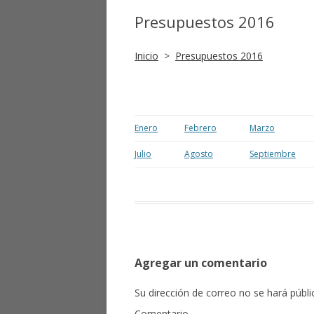
Presupuestos 2016
TRANSPARENCIA 2015
Inicio
>
Presupuestos 2016
TRANSPARENCIA 2014
TRANSPARENCIA 2013
TRANSPARENCIA 2012
Enero
Febrero
Marzo
TRANSPARENCIA 2011
Julio
Agosto
Septiembre
Agregar un comentario
Su dirección de correo no se hará públi
Comentario