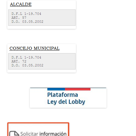
o
r
: