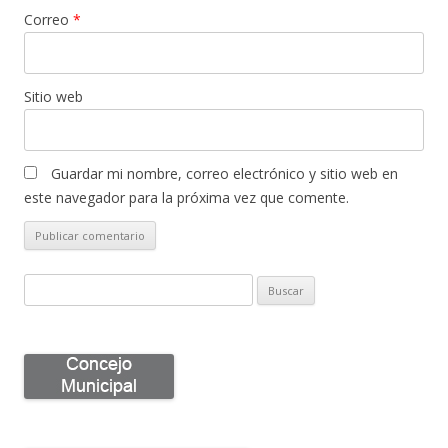
Correo
*
Sitio web
Guardar mi nombre, correo electrónico y sitio web en
este navegador para la próxima vez que comente.
B
u
s
c
a
r
p