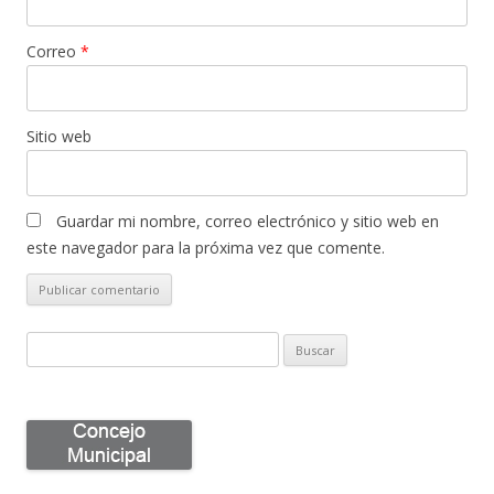
Correo
*
Sitio web
Guardar mi nombre, correo electrónico y sitio web en
este navegador para la próxima vez que comente.
B
u
s
c
a
r