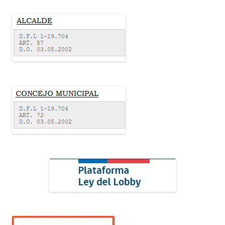
p
o
r
: